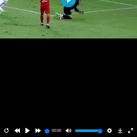
پخش
00:00
00:00